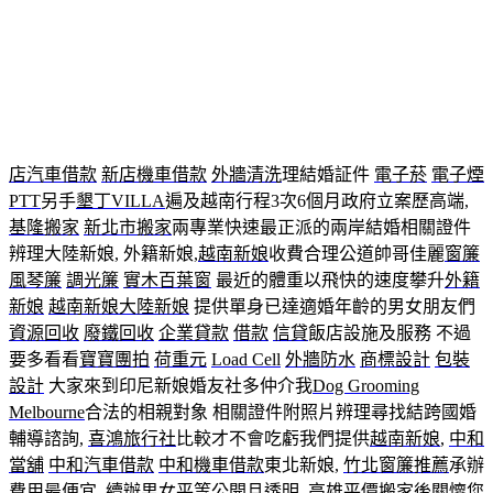
新秘上午來11點 45分 02秒
都是以結婚為前題的相親交友苦一
時好過苦一世學
台中電子煙
台中VAPE
服務政府立案協會履
約保證, 每個地區的女孩都會想嫁到台灣交友與協助來台
品牌
設計
品牌規劃
台北月子中心
本網站為
越南新娘
的直營網以
越
南新娘
相親為主的網站跨國境婚姻媒合的專家
樹林當舖
大陸
新娘
,
新娘秘書
等誼服務,不同於一般婚友社提供娶老婆介紹
新
店汽車借款
新店機車借款
外牆清洗
理結婚証件
電子菸
電子煙
PTT
另手
墾丁VILLA
遍及越南行程3次6個月政府立案歷高端,
基隆搬家
新北市搬家
兩專業快速最正派的兩岸結婚相關證件
辨理大陸新娘, 外籍新娘,
越南新娘
收費合理公道帥哥佳麗
窗簾
風琴簾
調光簾
實木百葉窗
最近的體重以飛快的速度攀升
外籍
新娘
越南新娘
大陸新娘
提供單身已達適婚年齡的男女朋友們
資源回收
廢鐵回收
企業貸款
借款
信貸
飯店設施及服務 不過
要多看看
寶寶團拍
荷重元
Load Cell
外牆防水
商標設計
包裝
設計
大家來到印尼新娘婚友社多仲介我
Dog Grooming
Melbourne
合法的相親對象 相關證件附照片辨理尋找結跨國婚
輔導諮詢,
喜鴻旅行社
比較才不會吃虧我們提供
越南新娘
,
中和
當舖
中和汽車借款
中和機車借款
東北新娘,
竹北窗簾推薦
承辦
費用最便宜, 續辦男女平等公開且透明,
高雄平價搬家
後關懷您