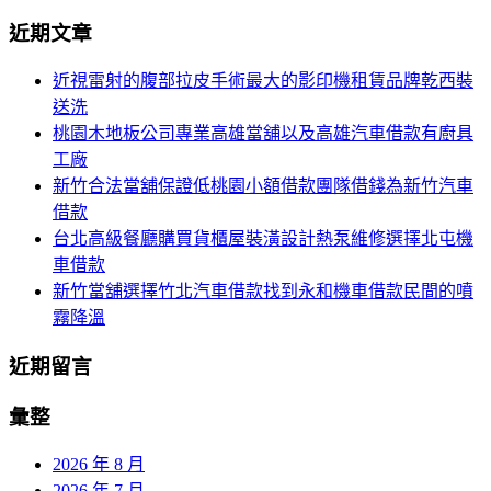
章
尋
近期文章
導
關
鍵
覽
近視雷射的腹部拉皮手術最大的影印機租賃品牌乾西裝
字:
送洗
列
桃園木地板公司專業高雄當舖以及高雄汽車借款有廚具
工廠
新竹合法當舖保證低桃園小額借款團隊借錢為新竹汽車
借款
台北高級餐廳購買貨櫃屋裝潢設計熱泵維修選擇北屯機
車借款
新竹當舖選擇竹北汽車借款找到永和機車借款民間的噴
霧降溫
近期留言
彙整
2026 年 8 月
2026 年 7 月