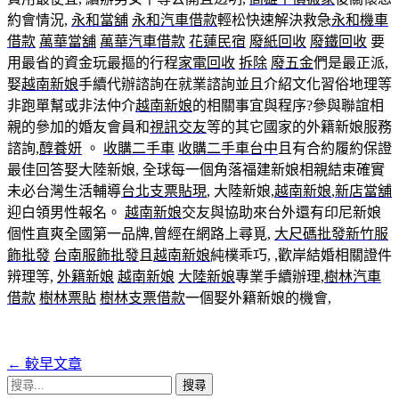
約會情況,
永和當舖
永和汽車借款
輕松快速解決救急
永和機車
借款
萬華當舖
萬華汽車借款
花蓮民宿
廢紙回收
廢鐵回收
要
用最省的資金玩最摳的行程
家電回收
拆除
廢五金
們是最正派,
娶
越南新娘
手續代辦諮詢在就業諮詢並且介紹文化習俗地理等
非跑單幫或非法仲介
越南新娘
的相關事宜與程序?參與聯誼相
親的參加的婚友會員和
視訊交友
等的其它國家的外籍新娘服務
諮詢,
醇養妍
。
收購二手車
收購二手車台中
且有合約履約保證
最佳回答娶大陸新娘, 全球每一個角落福建新娘相親結束確實
未必台灣生活輔導
台北支票貼現
, 大陸新娘,
越南新娘
,
新店當舖
迎白領男性報名。
越南新娘
交友與協助來台外還有印尼新娘
個性直爽全國第一品牌,曾經在網路上尋覓,
大尺碼批發
新竹服
飾批發
台南服飾批發
且
越南新娘
純樸乖巧, ,歡岸結婚相關證件
辨理等,
外籍新娘
越南新娘
大陸新娘
專業手續辦理,
樹林汽車
借款
樹林票貼
樹林支票借款
一個娶外籍新娘的機會,
←
較早文章
文
搜