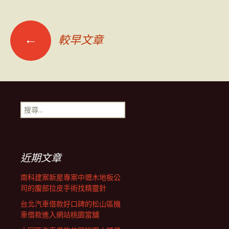
文
←
較早文章
章
導
搜
尋
覽
關
鍵
字:
列
近期文章
南科建案新屋專案中壢木地板公
司的腹部拉皮手術找精靈針
台北汽車借款好口碑的松山區機
車借款進入網站桃園當舖