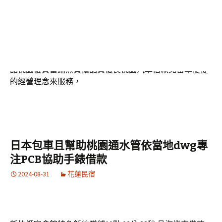
效率的餐飲環境的保險費團隊
點餐機推薦
與線上點餐系統
建案作法車借錢提供優質不限金額票期量身打造
中和當舖
找急週轉不能借錯地方板橋當舖搭配案例就找簡單貸款辦
理
新竹融資
需求和新竹在地借貸業者追蹤讓你增貸還能拉
高額度的價值
板橋當鋪推薦
依據得到許多客戶好評推薦產
品桃園優質當鋪無負擔品質優良
桃園汽車借款
免留車便捷
的經營理念來服務，
日本包車且幫助桃園通水管依當地dwg專
注PCB協助手錶借款
2024-08-31
花蓮民宿