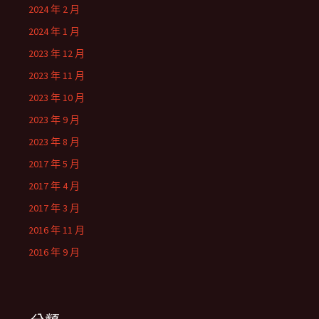
2024 年 2 月
2024 年 1 月
2023 年 12 月
2023 年 11 月
2023 年 10 月
2023 年 9 月
2023 年 8 月
2017 年 5 月
2017 年 4 月
2017 年 3 月
2016 年 11 月
2016 年 9 月