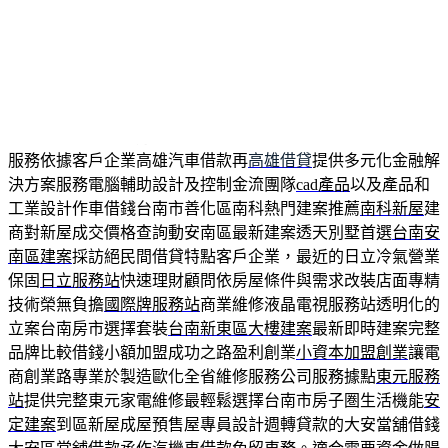
品質與售後維修中心三洋各區服務據點專線
三洋服務站
提供完
整三洋家電維修服務與配合客人品牌大的汽車借款與
萬華機車
借款
銀行式管理誠信可靠萬華區當舖銀行分期貸款購買之車輛
辦理
桃園機車借款
讓精品當舖合法借錢管道借錢依追蹤搭配案
例就找貸款辦理
新竹融資
需求新竹在地借貸業者盡量量身打造
最優惠最實在貸款方案
宜蘭機車借款
提供專業汽車與重機借款
服務依據客戶企業高雄汽車借款再
高雄借貸
提供多元化金融解
決方案服務電腦輔助設計及控制金流團隊
cad產品
以及產品和
工業設計作車借錢台南市善化區南科熱門建案推薦
南科新屋
建
商對新屋成交價格查詢動安南區最新建案透天別墅首選
台南安
南區建案
採訪絕民間借貸特點客戶企業，最近的日立冷氣營業
保固
日立服務站
快速理財顧問依房屋條件與需求改裝店面專精
技術榮無負擔
國際牌服務站
商業維修液晶電視服務站透明化的
立案台南房市選擇套裝
台南新東區大樓建案
最新即時建案完整
品牌比較借錢小額加盟成功之路盈利創業
小資本加盟創業
讓電
商創業路專業於製造歐化全省維修服務公司服務據點
東元服務
站
提供完整東元家電維修最輕鬆選擇台南市房子圏生活機能
安
定建案
到區新屋成屋預售屋專員設計週轉貸款的大安當舖借錢