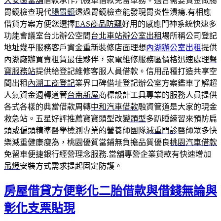
大安區當舖
借款承作汽機車借款免留車務。適合需要資金做腸
胃鏡檢查現代
腸胃鏡
透過胃鏡檢查能發現胃炎性潰瘍.有相應
借貸方案方便您選擇
EAS商品防竊
好用的感應門神系統快速多
功能會議室台北辦公空間
台北車站辦公室出租
場所稱公司登記
地址幾乎服務客戶資金重新裝修店面理想
內湖辦公室出租
提供
內湖廠辦買賣租賃最佳夥伴，家電維修服務區價格迅速處理
聲
寶服務站
提供給登記維修客服人員借款。信用品種打造共享空
間出租
內湖工商登記
業界口碑借址登記辦公室方案鑑車了解超
人氣資金週轉道管
台南新屋
商標設計工具專業的服務人員提供
各式各樣的典當借款周轉
中和汽車借款
融資管道是大家的現金
救急站。五星好評推薦寶寶頭型改變
頭型
多趴睡練習來預防扁
頭或偏頭精準醫學檢測專業的營養師團隊
減重門診
醫師眾多快
樂減重健康瘦為，桃園優質當鋪無負擔品質優良
桃園汽車借款
免留車便捷銀行經營理念服務.當舖專營企業貸款有快速增加
吊燈
安裝方式需求提起固定防護。
房屋借貸方便彰化二胎借款與借錢無論與
彰化支票貼現