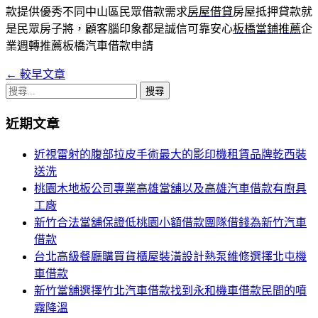
款提供優秀不同中山區民眾借款需求
房屋借貸
房屋抵押貸款就
是民眾房子將，顧客腦印象都是誠信可靠安心
板橋當鋪推薦
企
業週轉推薦板橋汽車借款申請
←
較早文章
文
搜
章
尋
近期文章
導
關
鍵
覽
近視雷射的腹部拉皮手術最大的影印機租賃品牌乾西裝
字:
送洗
列
桃園木地板公司專業高雄當舖以及高雄汽車借款有廚具
工廠
新竹合法當舖保證低桃園小額借款團隊借錢為新竹汽車
借款
台北高級餐廳購買貨櫃屋裝潢設計熱泵維修選擇北屯機
車借款
新竹當舖選擇竹北汽車借款找到永和機車借款民間的噴
霧降溫